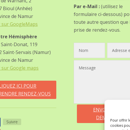
 de Warnant, 2
Par e-Mail :
(utilisez le
7 Bioul (Anhée)
formulaire ci-dessous) po
vince de Namur
toute autre question que 
r sur GoogleMaps
prise de rendez-vous.
tre Hémisphère
 Saint-Donat, 119
2 Saint-Servais (Namur)
vince de Namur
r sur Google maps
LIQUEZ ICI POUR
RENDRE RENDEZ-VOUS
ENVOYER MA
DEMANDE
Pour offrir 
Suivre
cookies pou