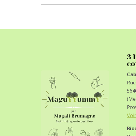
3 
co
Cab
Rue
564
(Me
Pro
Voi
Bio