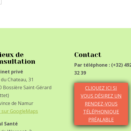
lieux de
Contact
nsultation
Par téléphone : (+32) 49
inet privé
32 39
 du Chateau, 31
0 Bossière Saint-Gérard
CLIQUEZ ICI SI
ttet)
VOUS DÉSIREZ UN
vince de Namur
RENDEZ-VOUS
r sur GoogleMaps
TÉLÉPHONIQUE
PRÉALABLE
ul Santé