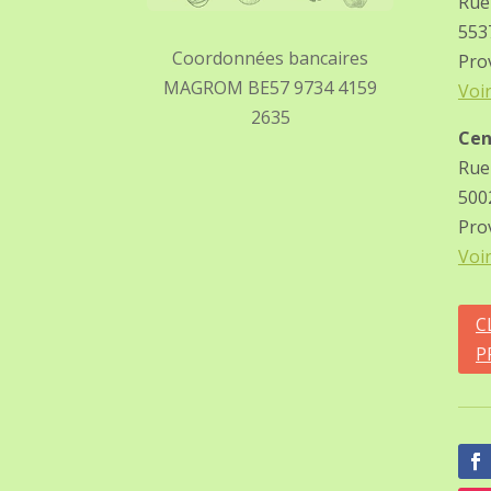
Rue
553
Coordonnées bancaires
Pro
MAGROM BE57 9734 4159
Voi
2635
Cen
Rue
500
Pro
Voi
C
P